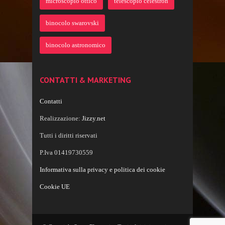
microscopio ottico
telescopio celestron
binocolo swarovski
binocolo astronomico
CONTATTI & MARKETING
Contatti
Realizzazione:
Jizzy.net
Tutti i diritti riservati
P.Iva 01419730559
Informativa sulla privacy e politica dei cookie
Cookie UE