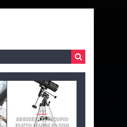
SHOP
SHOP
O
BRESSER TELESCOPIO
TELESCOPIO CELE
I
PLUTO 114/500 EQ CON
127 EQ TELESCO