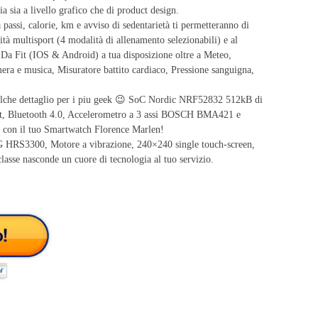
ia sia a livello grafico che di product design.
 passi, calorie, km e avviso di sedentarietà ti permetteranno di
lità multisport (4 modalità di allenamento selezionabili) e al
 Da Fit (IOS & Android) a tua disposizione oltre a Meteo,
ra e musica, Misuratore battito cardiaco, Pressione sanguigna,
alche dettaglio per i piu geek 😉 SoC Nordic NRF52832 512kB di
 Bluetooth 4.0, Accelerometro a 3 assi BOSCH BMA421 e
o con il tuo Smartwatch Florence Marlen!
G HRS3300, Motore a vibrazione, 240×240 single touch-screen,
lasse nasconde un cuore di tecnologia al tuo servizio.