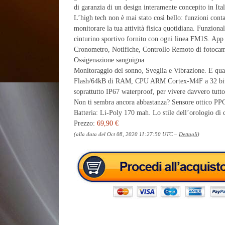
di garanzia di un design interamente concepito in Ital
L’high tech non è mai stato così bello: funzioni conta
monitorare la tua attività fisica quotidiana. Funziona
cinturino sportivo fornito con ogni linea FM1S. App
Cronometro, Notifiche, Controllo Remoto di fotocame
Ossigenazione sanguigna
Monitoraggio del sonno, Sveglia e Vibrazione. E qu
Flash/64kB di RAM, CPU ARM Cortex-M4F a 32 bit,
soprattutto IP67 waterproof, per vivere davvero tutt
Non ti sembra ancora abbastanza? Sensore ottico PP
Batteria: Li-Poly 170 mah. Lo stile dell’orologio di c
Prezzo:
69,90 €
(alla data del Oct 08, 2020 11:27:50 UTC –
Dettagli
)