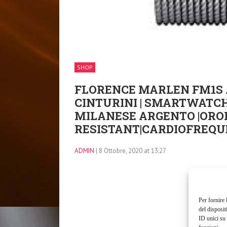
SHOP
FLORENCE MARLEN FM1S AM
CINTURINI | SMARTWATC
MILANESE ARGENTO |ORO
RESISTANT|CARDIOFREQU
ADMIN
| 8 Ottobre, 2020 at 13:27
Per fornire 
del disposit
ID unici su 