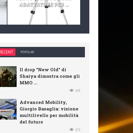
ADATTATORE PER ...
TELESCOPIO E KIT 
RECENT
POPULAR
Il drop “New Old” di
Shaiya dimostra come gli
MMO ...
135
Advanced Mobility,
Giorgio Basaglia: visione
multilivello per mobilità
del futuro
171