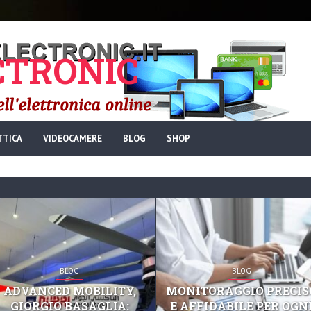
TRONIC
TTICA
VIDEOCAMERE
BLOG
SHOP
BLOG
BLOG
ADVANCED MOBILITY,
MONITORAGGIO PRECIS
GIORGIO BASAGLIA:
E AFFIDABILE PER OGN