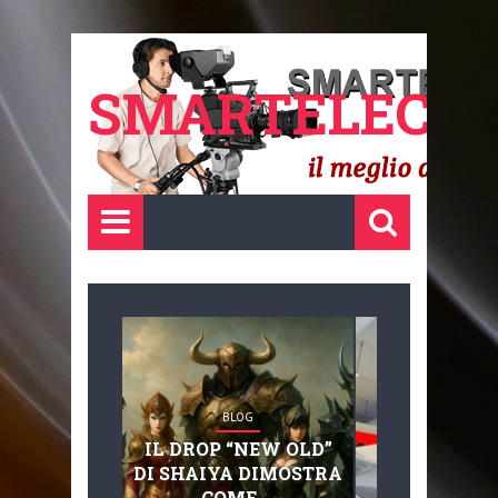
SMARTELECTR
BLOG
BLOG
IL DROP “NEW OLD”
ADVANC
DI SHAIYA DIMOSTRA
MOBILITY, 
COME ...
BASAGLIA: 