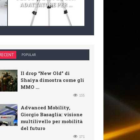
ADATTATORE PER ...
TELESCOPIO E KIT 
RECENT
POPULAR
Il drop “New Old” di
Shaiya dimostra come gli
MMO ...
135
Advanced Mobility,
Giorgio Basaglia: visione
multilivello per mobilità
del futuro
171