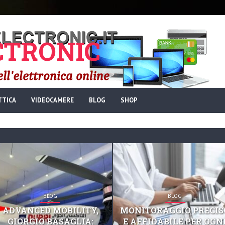
TRONIC
TTICA
VIDEOCAMERE
BLOG
SHOP
BLOG
BLOG
ADVANCED MOBILITY,
MONITORAGGIO PRECIS
GIORGIO BASAGLIA:
E AFFIDABILE PER OGN