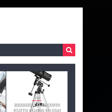
SHOP
SHOP
O
BRESSER TELESCOPIO
TELESCOPIO CELE
I
PLUTO 114/500 EQ CON
127 EQ TELESCO