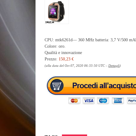
CPU: mtk6261d— 360 MHz batteria: 3,7 V/500 mAh Li
Colore: oro.
Qualità e innovazione
Prezzo:
150,23 €
(alla data del Oct 07, 2020 06:33:50 UTC –
Dettagli
)