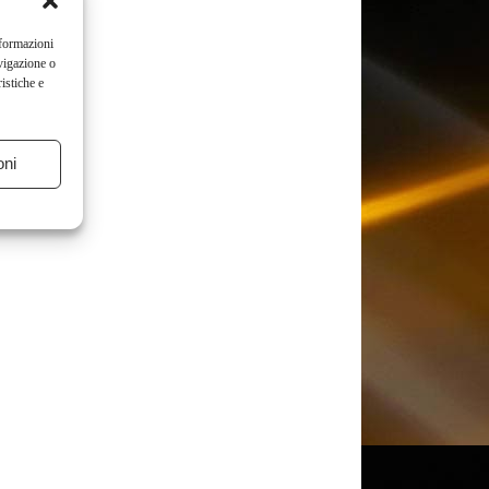
nformazioni
vigazione o
istiche e
oni