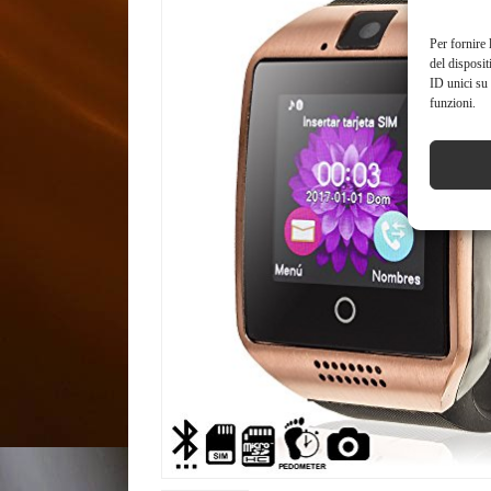
Per fornire 
del disposit
ID unici su 
funzioni.