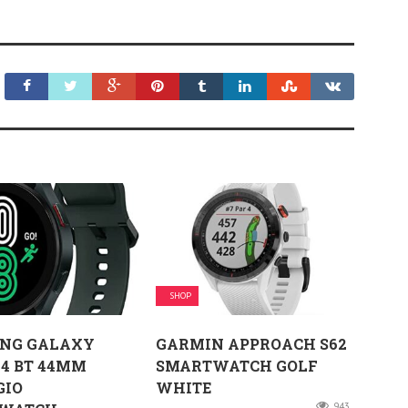
SHOP
NG GALAXY
GARMIN APPROACH S62
4 BT 44MM
SMARTWATCH GOLF
GIO
WHITE
943