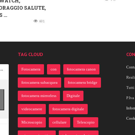
WATCH,
ORAGGIO SALUTE,
...
601
TAG CLOUD
CON
Conta
Fotocamera
con
fotocamera canon
Real
fotocamera subacquea
fotocamera bridge
Tutti 
fotocamera mirrorless
Digitale
P.Iv
Infor
videocamere
fotocamera digitale
Cook
Microscopio
cellulare
Telescopio