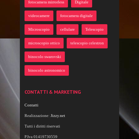
fotocamera mirrorless
Digitale
videocamere
fotocamera digitale
Microscopio
cellulare
Telescopio
microscopio ottico
telescopio celestron
binocolo swarovski
binocolo astronomico
CONTATTI & MARKETING
Contatti
Realizzazione:
Jizzy.net
Tutti i diritti riservati
P.Iva 01419730559