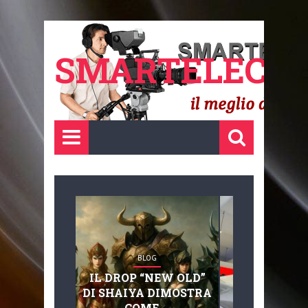
SMARTELECTR
BLOG
BLOG
IL DROP “NEW OLD”
ADVANC
DI SHAIYA DIMOSTRA
MOBILITY, 
COME ...
BASAGLIA: 