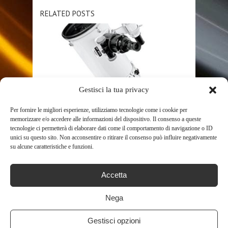
RELATED POSTS
Gestisci la tua privacy
Per fornire le migliori esperienze, utilizziamo tecnologie come i cookie per
SHOP
memorizzare e/o accedere alle informazioni del dispositivo. Il consenso a queste
tecnologie ci permetterà di elaborare dati come il comportamento di navigazione o ID
BRESSER MESSIER – TELESCOPIO
unici su questo sito. Non acconsentire o ritirare il consenso può influire negativamente
su alcune caratteristiche e funzioni.
NT-203/1200
574
Accetta
Nega
Gestisci opzioni