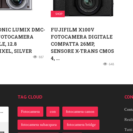
SHOP
ONIC LUMIX DMC-
FUJIFILM X100V
 FOTOCAMERA
FOTOCAMERA DIGITALE
E, 12.8
COMPATTA 26MP,
XEL, SILVER
SENSORE X-TRANS CMOS
887
4, ...
648
TAG CLOUD
CON
Conta
Fotocamera
con
fotocamera canon
Real
fotocamera subacquea
fotocamera bridge
Tutti 