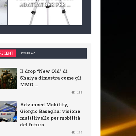
ADATTATORE PER ...
TELESCOPIO E KIT 
RECENT
POPULAR
Il drop “New Old” di
Shaiya dimostra come gli
MMO ...
136
Advanced Mobility,
Giorgio Basaglia: visione
multilivello per mobilità
del futuro
172