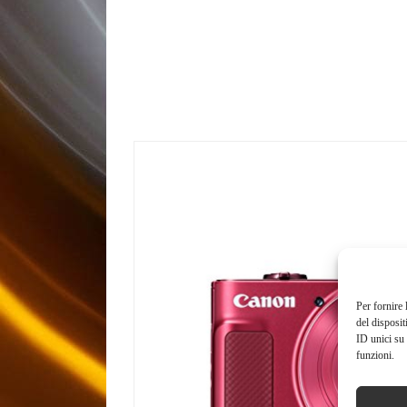
Per fornire 
del disposit
ID unici su 
funzioni.