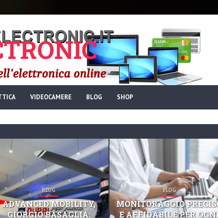
TRONIC
TTICA
VIDEOCAMERE
BLOG
SHOP
BLOG
BLOG
ADVANCED MOBILITY,
MONITORAGGIO PRECIS
GIORGIO BASAGLIA:
E AFFIDABILE PER OGN