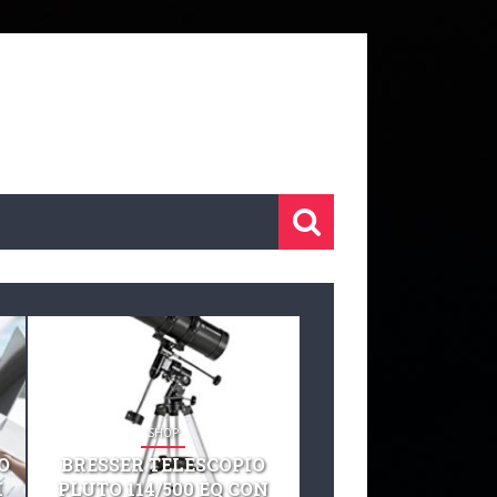
SHOP
SHOP
O
BRESSER TELESCOPIO
TELESCOPIO CELE
I
PLUTO 114/500 EQ CON
127 EQ TELESCO