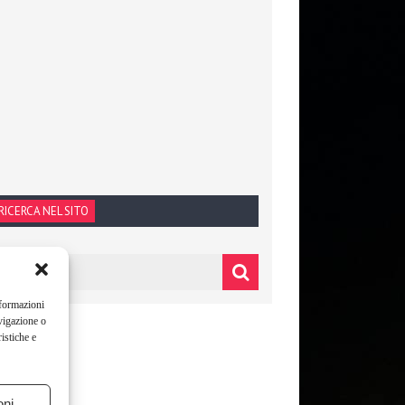
RICERCA NEL SITO
nformazioni
vigazione o
istiche e
oni