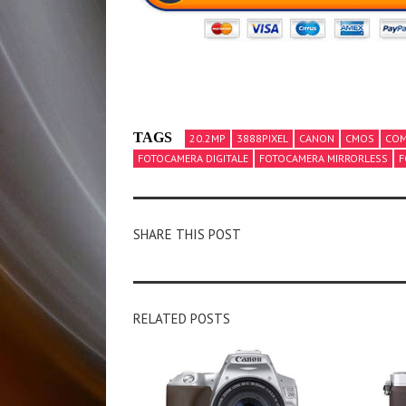
TAGS
20.2MP
3888PIXEL
CANON
CMOS
COM
FOTOCAMERA DIGITALE
FOTOCAMERA MIRRORLESS
F
SHARE THIS POST
RELATED POSTS