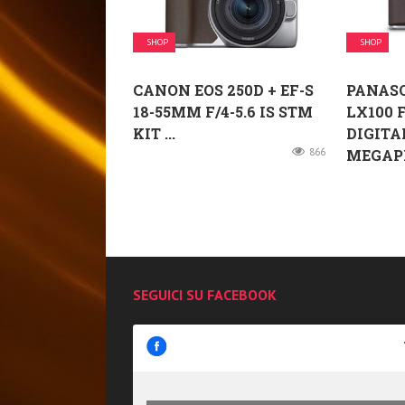
SHOP
SHOP
CANON EOS 250D + EF-S
PANAS
18-55MM F/4-5.6 IS STM
LX100
KIT ...
DIGITAL
866
MEGAPI
SEGUICI SU FACEBOOK