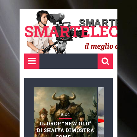
SMARTELECTR
BLOG
BLOG
IL DROP “NEW OLD”
ADVANC
DI SHAIYA DIMOSTRA
MOBILITY, 
COME ...
BASAGLIA: 