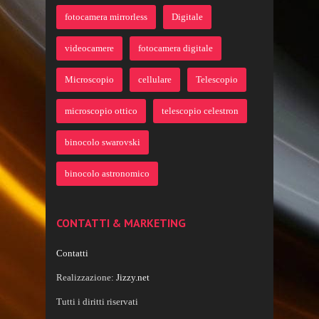
fotocamera mirrorless
Digitale
videocamere
fotocamera digitale
Microscopio
cellulare
Telescopio
microscopio ottico
telescopio celestron
binocolo swarovski
binocolo astronomico
CONTATTI & MARKETING
Contatti
Realizzazione:
Jizzy.net
Tutti i diritti riservati