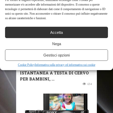
Per fornire le migliori esperienze, utilizziamo tecnologie come i cookie per
RELATED POSTS
memorizzare e/o accedere alle informazioni del dispositivo. Il consenso a queste
tecnologie ci permetterà di elaborare dati come il comportamento di navigazione o ID
unici su questo sito. Non acconsentire o ritirare il consenso può influire negativamente
su alcune caratteristiche e funzioni.
Accetta
Nega
SHOP
Gestisci opzioni
Cookie Policy
Informativa sulla privacy ed informativa sui cookie
FOTOCAMERA CON STAMPA
ISTANTANEA A TESTA DI CERVO
PER BAMBINI, ...
634