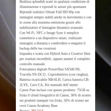
Realizza splendidi scatti in qualsiasi condizione di
illuminazione e riprendi le azioni più spontanee
Riprendi realistici filmati Full HD 60p con
immagini sempre stabili anche in movimento o con
lo zoom alla massima estensione grazie allo
stabilizzatore d’immagine dinamico avanzato.
Con Wi-Fi, NFC e Image Sync è semplice
connettersi a un dispositivo smart, realizzare
immagini a distanza e condividere o eseguire il
backup delle tue creazioni
Inquadra e scatta con Hybrid Auto e Creative Shot
per risultati incredibili, oppure assumi il completo
controllo manuale
Fotocamera digitale PowerShot SX540 HS,
Tracolla NS-DC11, Copriobiettivo (con cinghia),
Batteria ricaricabile NB-6LH, Carica batteria CB-
2LYE, Cavo CA, Kit manuale dell’utente
Canon Pass incluso con questo prodotto: 75GB su
Irista il cloud fotografico di Canon, 30% di sconto
sui prodotti stampati via Irista, 50% di sconto sui
corsi Canon Academy Base
Prezzo:
292,54 €