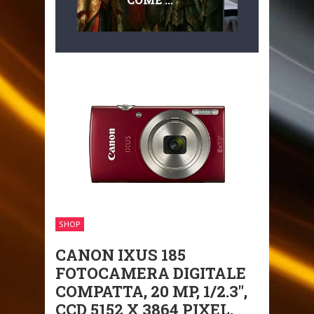
MULTILIVEL
MOBILITÀ
SHOP
CANON IXUS 185
FOTOCAMERA DIGITALE
COMPATTA, 20 MP, 1/2.3″,
CCD 5152 X 3864 PIXEL,