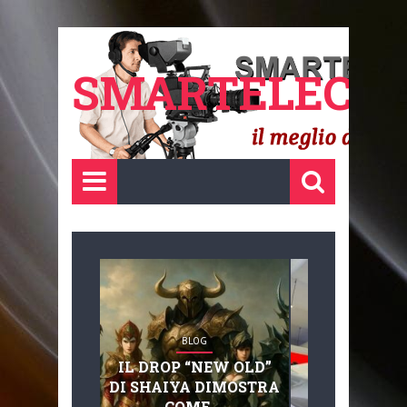
SMARTELECTR
BLOG
BLOG
IL DROP “NEW OLD”
ADVANC
DI SHAIYA DIMOSTRA
MOBILITY, 
COME ...
BASAGLIA: 