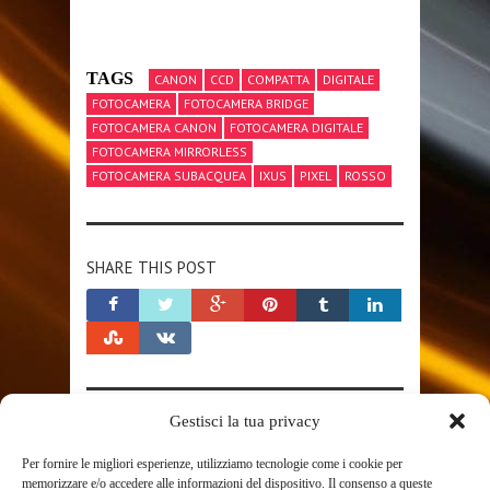
TAGS
CANON
CCD
COMPATTA
DIGITALE
FOTOCAMERA
FOTOCAMERA BRIDGE
FOTOCAMERA CANON
FOTOCAMERA DIGITALE
FOTOCAMERA MIRRORLESS
FOTOCAMERA SUBACQUEA
IXUS
PIXEL
ROSSO
SHARE THIS POST
Gestisci la tua privacy
RELATED POSTS
Per fornire le migliori esperienze, utilizziamo tecnologie come i cookie per
memorizzare e/o accedere alle informazioni del dispositivo. Il consenso a queste