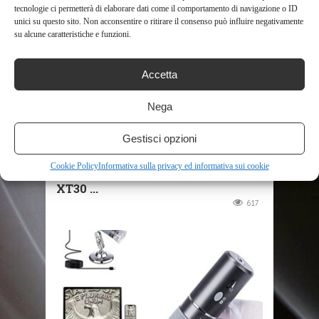
tecnologie ci permetterà di elaborare dati come il comportamento di navigazione o ID
unici su questo sito. Non acconsentire o ritirare il consenso può influire negativamente
su alcune caratteristiche e funzioni.
Accetta
SHOP
Nega
DYOSEN FOTOCAMERA DIGITALE
Gestisci opzioni
CORPO DELLA FOTOCAMERA
Cookie Policy
Informativa sulla privacy ed informativa sui cookie
DIGITALE MIRRORLESS X-T30
XT30 ...
617