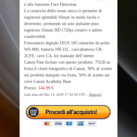
e alla funzione Face Detection
La creatività dello zoom ottico ti permette di
registrare splendidi filmati in modo facile e
divertente, premendo un solo pulsante puoi
registrare filmati HD (720p) creativi e subito
condivisibili
Fotocamera digitale IXUS 185 cinturino da polso
WS-800, batteria NB-11L, caricabatteria CB-
2LFE, cavo CA, kit manuale dell’utente
Canon Pass incluso con questo prodotto: 75GB su
Irista il cloud fotografico di Canon, 30% di sconto
sui prodotti stampati via Irista, 50% di sconto sui
corsi Canon Academy Base
Prezzo:
144,99 €
(alla data del Dec 14, 2020 17:50:50 UTC –
Dettagli
)