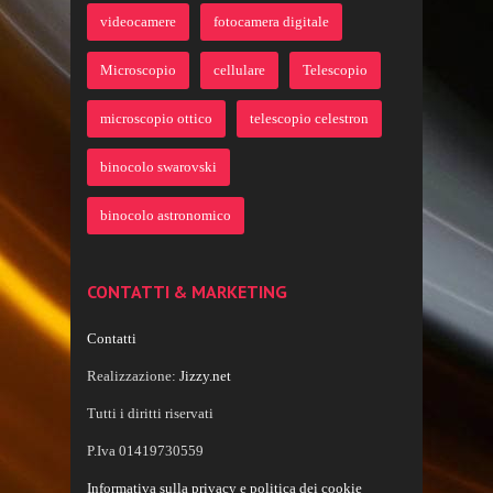
videocamere
fotocamera digitale
Microscopio
cellulare
Telescopio
microscopio ottico
telescopio celestron
binocolo swarovski
binocolo astronomico
CONTATTI & MARKETING
Contatti
Realizzazione:
Jizzy.net
Tutti i diritti riservati
P.Iva 01419730559
Informativa sulla privacy e politica dei cookie