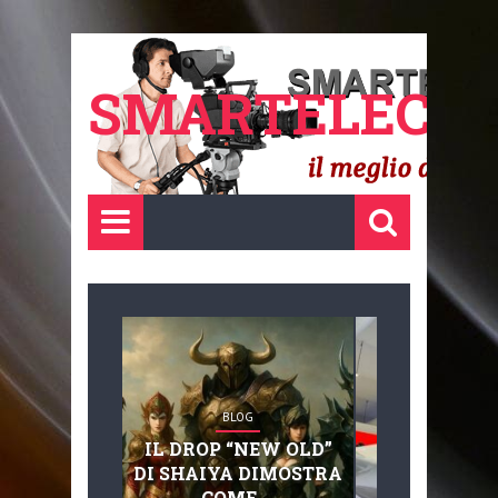
SMARTELECTR
BLOG
BLOG
IL DROP “NEW OLD”
ADVANC
DI SHAIYA DIMOSTRA
MOBILITY, 
COME ...
BASAGLIA: 