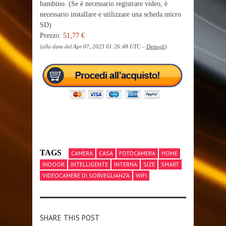
bambino. (Se è necessario registrare video, è
necessario installare e utilizzare una scheda micro
SD)
Prezzo:
51,77 €
(alla data del Apr 07, 2023 01:26:48 UTC –
Dettagli
)
TAGS
CAMERA
CASA
FOTOCAMERA
HOME
INDOOR
INTELLIGENTE
INTERNA
SIZE
SMART
VIDEOCAMERE DI SORVEGLIANZA
WIFI
SHARE THIS POST