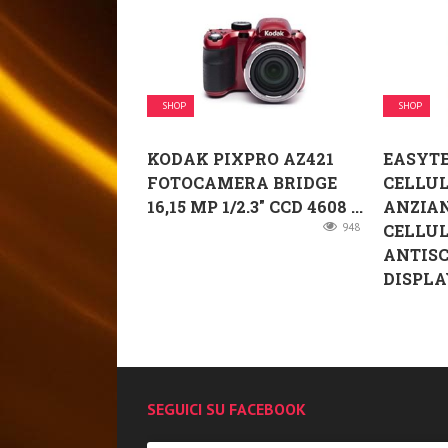
SHOP
SHOP
KODAK PIXPRO AZ421
EASYTE
FOTOCAMERA BRIDGE
CELLUL
16,15 MP 1/2.3″ CCD 4608 ...
ANZIAN
948
CELLU
ANTIS
DISPLAY
SEGUICI SU FACEBOOK