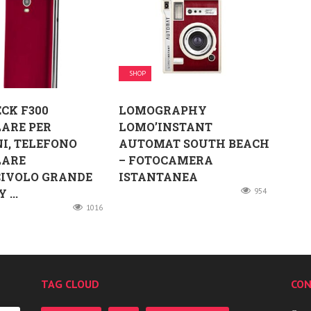
SHOP
CK F300
LOMOGRAPHY
ARE PER
LOMO’INSTANT
I, TELEFONO
AUTOMAT SOUTH BEACH
LARE
– FOTOCAMERA
CIVOLO GRANDE
ISTANTANEA
 ...
954
1016
TAG CLOUD
CON