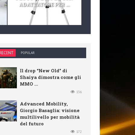
ADATTATORE PER ...
TELESCOPIO E KIT 
RECENT
POPULAR
Il drop “New Old” di
Shaiya dimostra come gli
MMO ...
136
Advanced Mobility,
Giorgio Basaglia: visione
multilivello per mobilità
del futuro
172