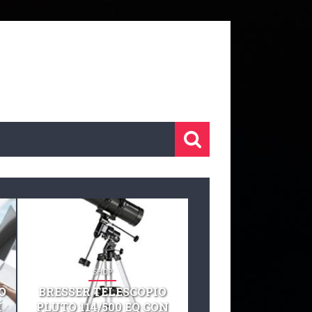
SHOP
SHOP
O
BRESSER TELESCOPIO
TELESCOPIO CELE
I
PLUTO 114/500 EQ CON
127 EQ TELESCO