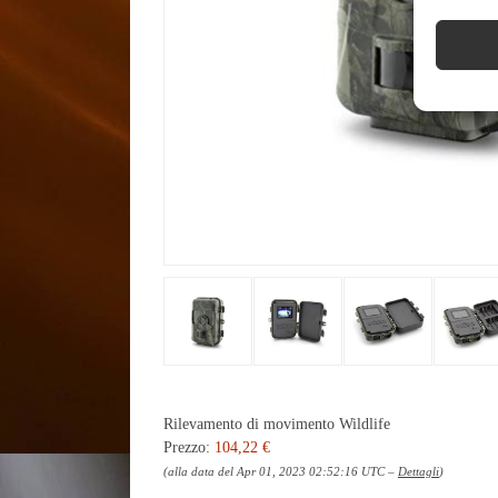
Rilevamento di movimento Wildlife
Prezzo:
104,22 €
(alla data del Apr 01, 2023 02:52:16 UTC –
Dettagli
)