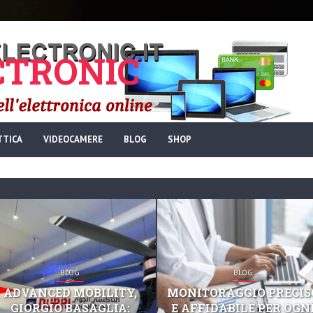
TRONIC
TTICA
VIDEOCAMERE
BLOG
SHOP
BLOG
BLOG
ADVANCED MOBILITY,
MONITORAGGIO PRECIS
GIORGIO BASAGLIA:
E AFFIDABILE PER OGN