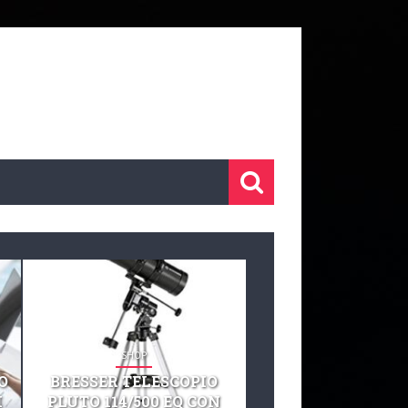
SHOP
SHOP
O
BRESSER TELESCOPIO
TELESCOPIO CELE
I
PLUTO 114/500 EQ CON
127 EQ TELESCO