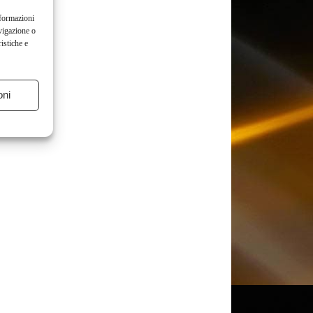
nformazioni
vigazione o
istiche e
oni