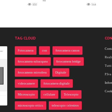
850
564
TAG CLOUD
CON
Conta
Fotocamera
con
fotocamera canon
Real
fotocamera subacquea
fotocamera bridge
Tutti 
fotocamera mirrorless
Digitale
P.Iv
Infor
videocamere
fotocamera digitale
Cook
Microscopio
cellulare
Telescopio
microscopio ottico
telescopio celestron