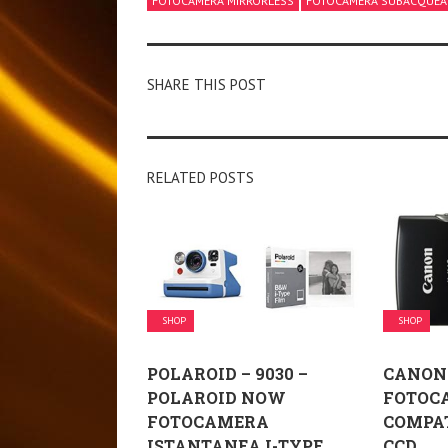
FOTOCAMERA MIRRORLESS
FOTOCAMERA SUBACQUEA
SHARE THIS POST
RELATED POSTS
SHOP
SHOP
POLAROID – 9030 –
CANON 
POLAROID NOW
FOTOC
FOTOCAMERA
COMPATT
ISTANTANEA I-TYPE,
CCD, ...