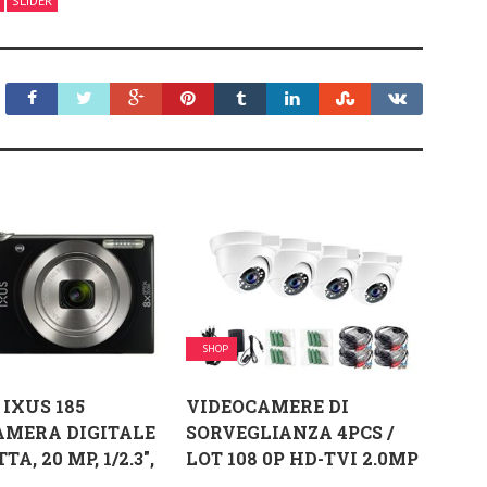
SLIDER
SHOP
IXUS 185
VIDEOCAMERE DI
AMERA DIGITALE
SORVEGLIANZA 4PCS /
A, 20 MP, 1/2.3″,
LOT 108 0P HD-TVI 2.0MP
...