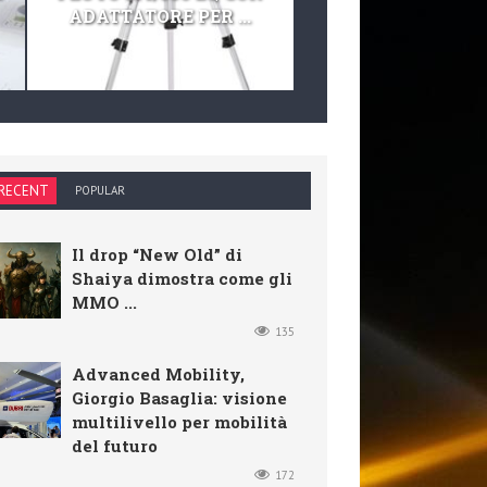
ADATTATORE PER ...
TELESCOPIO E KIT 
RECENT
POPULAR
Il drop “New Old” di
Shaiya dimostra come gli
MMO ...
135
Advanced Mobility,
Giorgio Basaglia: visione
multilivello per mobilità
del futuro
172