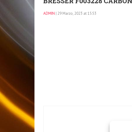
BRESSER F003228 CARBON 
ADMIN
| 29 Marzo, 2023 at 15:53