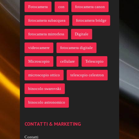
Fotocamera
con
fotocamera canon
fotocamera subacquea
fotocamera bridge
fotocamera mirrorless
Digitale
videocamere
fotocamera digitale
Microscopio
cellulare
Telescopio
microscopio ottico
telescopio celestron
binocolo swarovski
binocolo astronomico
CONTATTI & MARKETING
Contatti