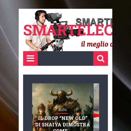
SMARTELECTR
BLOG
BLOG
IL DROP “NEW OLD”
ADVANC
DI SHAIYA DIMOSTRA
MOBILITY, 
COME ...
BASAGLIA: 