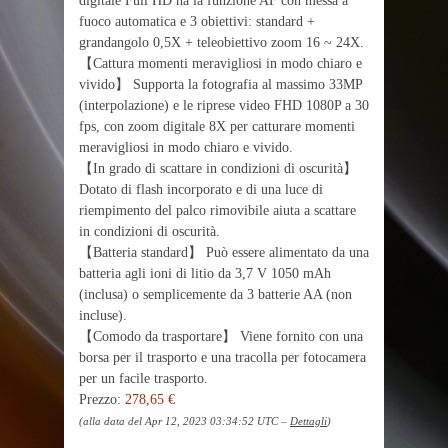
digitale Full HD ha la funzione AF con messa a
fuoco automatica e 3 obiettivi: standard +
grandangolo 0,5X + teleobiettivo zoom 16 ~ 24X.
【Cattura momenti meravigliosi in modo chiaro e
vivido】 Supporta la fotografia al massimo 33MP
(interpolazione) e le riprese video FHD 1080P a 30
fps, con zoom digitale 8X per catturare momenti
meravigliosi in modo chiaro e vivido.
【In grado di scattare in condizioni di oscurità】
Dotato di flash incorporato e di una luce di
riempimento del palco rimovibile aiuta a scattare
in condizioni di oscurità.
【Batteria standard】 Può essere alimentato da una
batteria agli ioni di litio da 3,7 V 1050 mAh
(inclusa) o semplicemente da 3 batterie AA (non
incluse).
【Comodo da trasportare】 Viene fornito con una
borsa per il trasporto e una tracolla per fotocamera
per un facile trasporto.
Prezzo:
278,65 €
(alla data del Apr 12, 2023 03:34:52 UTC –
Dettagli
)