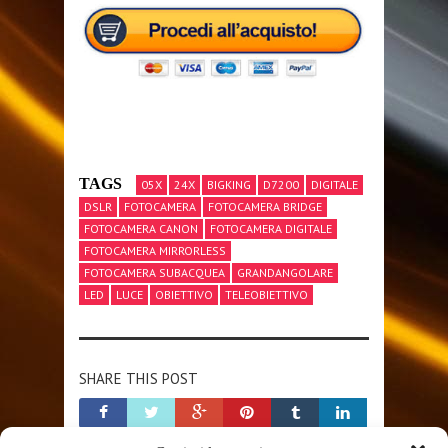
TAGS
05X
24X
BIGKING
D7200
DIGITALE
DSLR
FOTOCAMERA
FOTOCAMERA BRIDGE
FOTOCAMERA CANON
FOTOCAMERA DIGITALE
FOTOCAMERA MIRRORLESS
FOTOCAMERA SUBACQUEA
GRANDANGOLARE
LED
LUCE
OBIETTIVO
TELEOBIETTIVO
SHARE THIS POST