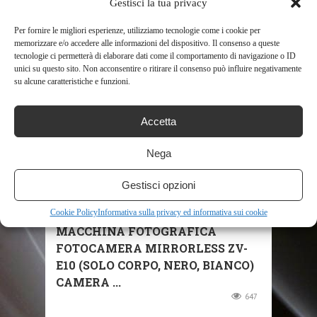
Gestisci la tua privacy
Per fornire le migliori esperienze, utilizziamo tecnologie come i cookie per
memorizzare e/o accedere alle informazioni del dispositivo. Il consenso a queste
tecnologie ci permetterà di elaborare dati come il comportamento di navigazione o ID
RELATED POSTS
unici su questo sito. Non acconsentire o ritirare il consenso può influire negativamente
su alcune caratteristiche e funzioni.
Accetta
Nega
Gestisci opzioni
SHOP
Cookie Policy
Informativa sulla privacy ed informativa sui cookie
MACCHINA FOTOGRAFICA
FOTOCAMERA MIRRORLESS ZV-
E10 (SOLO CORPO, NERO, BIANCO)
CAMERA ...
647