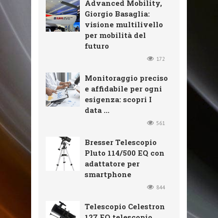
Advanced Mobility,
Giorgio Basaglia:
visione multilivello
per mobilità del
futuro
172
Monitoraggio preciso
e affidabile per ogni
esigenza: scopri I
data ...
561
Bresser Telescopio
Pluto 114/500 EQ con
adattatore per
smartphone
844
Telescopio Celestron
127 EQ telescopio