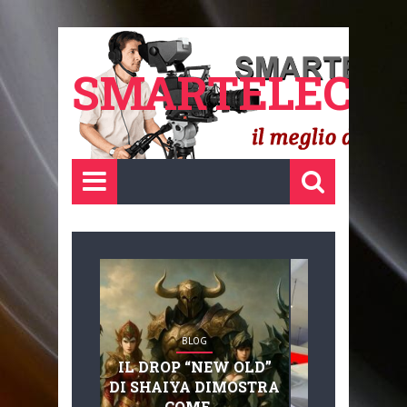
SMARTELECTR
BLOG
BLOG
IL DROP “NEW OLD”
ADVANC
DI SHAIYA DIMOSTRA
MOBILITY, 
COME ...
BASAGLIA: 