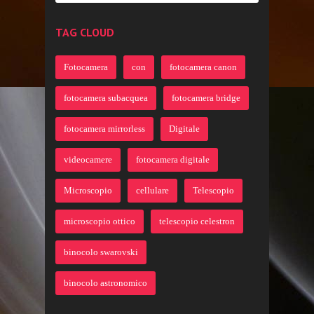
TAG CLOUD
Fotocamera
con
fotocamera canon
fotocamera subacquea
fotocamera bridge
fotocamera mirrorless
Digitale
videocamere
fotocamera digitale
Microscopio
cellulare
Telescopio
microscopio ottico
telescopio celestron
binocolo swarovski
binocolo astronomico