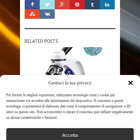
RELATED POSTS
Gestisci la tua privacy
Per fornire le migliori esperienze, utilizziamo tecnologie come i cookie per
memorizzare e/o accedere alle informazioni del dispositivo. Il consenso a queste
SHOP
tecnologie ci permetterà di elaborare dati come il comportamento di navigazione o ID
unici su questo sito. Non acconsentire o ritirare il consenso può influire negativamente
ESSLNB MICROSCOPIO
su alcune caratteristiche e funzioni.
PROFESSIONALE 40X-1000X
MICROSCOPIO OTTICO CON
Accetta