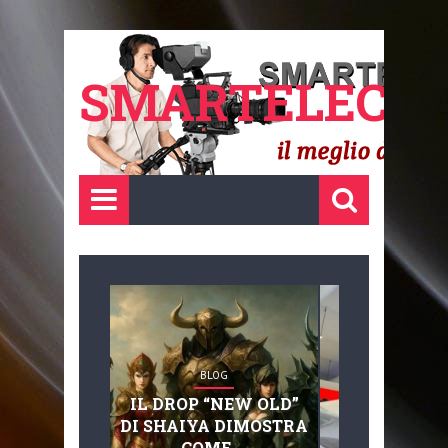
SMARTELECTR
BLOG
BLOG
IL DROP “NEW OLD”
ADVANC
DI SHAIYA DIMOSTRA
MOBILITY, 
COME ...
BASAGLIA: 