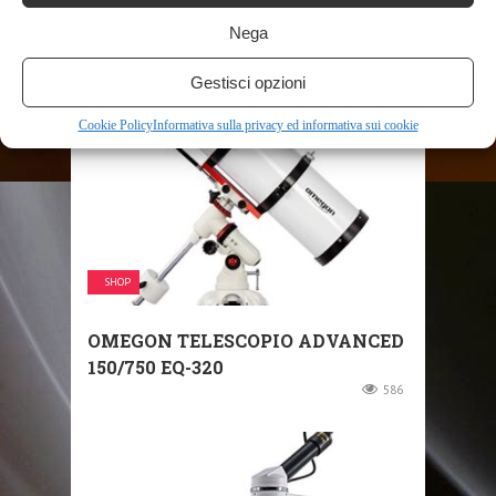
COASSIALE GROSSOLANO/BENE
MANOPOLA ...
Nega
1079
Gestisci opzioni
Cookie Policy
Informativa sulla privacy ed informativa sui cookie
SHOP
OMEGON TELESCOPIO ADVANCED
150/750 EQ-320
586