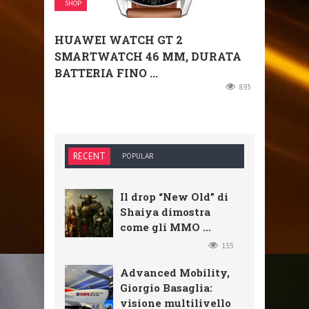
SHOP
HUAWEI WATCH GT 2
SMARTWATCH 46 MM, DURATA
BATTERIA FINO ...
893
RECENT
POPULAR
Il drop “New Old” di
Shaiya dimostra
come gli MMO ...
135
Advanced Mobility,
Giorgio Basaglia:
visione multilivello