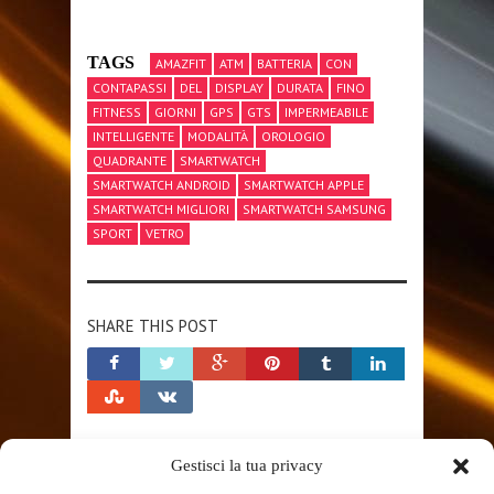
TAGS
AMAZFIT
ATM
BATTERIA
CON
CONTAPASSI
DEL
DISPLAY
DURATA
FINO
FITNESS
GIORNI
GPS
GTS
IMPERMEABILE
INTELLIGENTE
MODALITÀ
OROLOGIO
QUADRANTE
SMARTWATCH
SMARTWATCH ANDROID
SMARTWATCH APPLE
SMARTWATCH MIGLIORI
SMARTWATCH SAMSUNG
SPORT
VETRO
SHARE THIS POST
Gestisci la tua privacy
RELATED POSTS