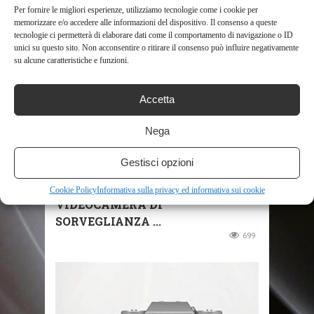
Per fornire le migliori esperienze, utilizziamo tecnologie come i cookie per
memorizzare e/o accedere alle informazioni del dispositivo. Il consenso a queste
tecnologie ci permetterà di elaborare dati come il comportamento di navigazione o ID
unici su questo sito. Non acconsentire o ritirare il consenso può influire negativamente
su alcune caratteristiche e funzioni.
Accetta
Nega
SHOP
Gestisci opzioni
2K 4MP TELECAMERA WI-FI
ESTERNO, CTRONICS 2560×1440P
Cookie Policy
Informativa sulla privacy ed informativa sui cookie
VIDEOCAMERA DI
SORVEGLIANZA ...
699