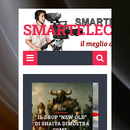
SMARTELECTR
BLOG
BLOG
IL DROP “NEW OLD”
ADVANC
DI SHAIYA DIMOSTRA
MOBILITY, 
COME ...
BASAGLIA: 