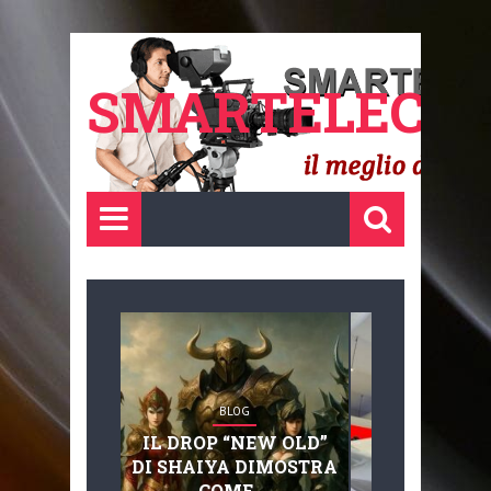
SMARTELECTR
BLOG
BLOG
IL DROP “NEW OLD”
ADVANC
DI SHAIYA DIMOSTRA
MOBILITY, 
COME ...
BASAGLIA: 