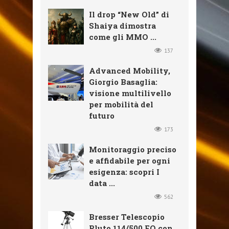
Il drop “New Old” di
Shaiya dimostra
come gli MMO ...
137
Advanced Mobility,
Giorgio Basaglia:
visione multilivello
per mobilità del
futuro
173
Monitoraggio preciso
e affidabile per ogni
esigenza: scopri I
data ...
562
Bresser Telescopio
Pluto 114/500 EQ con