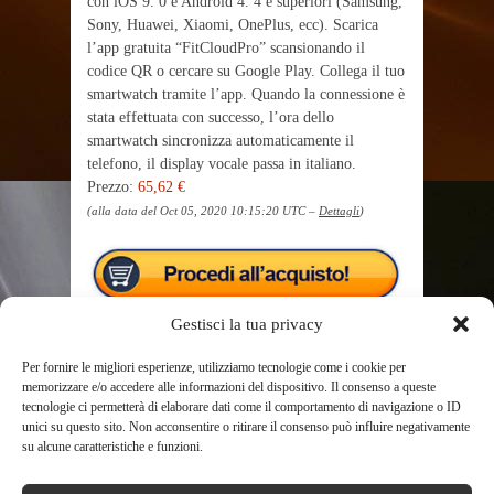
con iOS 9. 0 e Android 4. 4 e superiori (Samsung,
Sony, Huawei, Xiaomi, OnePlus, ecc). Scarica
l’app gratuita “FitCloudPro” scansionando il
codice QR o cercare su Google Play. Collega il tuo
smartwatch tramite l’app. Quando la connessione è
stata effettuata con successo, l’ora dello
smartwatch sincronizza automaticamente il
telefono, il display vocale passa in italiano.
Prezzo:
65,62 €
(alla data del Oct 05, 2020 10:15:20 UTC –
Dettagli
)
Gestisci la tua privacy
Per fornire le migliori esperienze, utilizziamo tecnologie come i cookie per
memorizzare e/o accedere alle informazioni del dispositivo. Il consenso a queste
tecnologie ci permetterà di elaborare dati come il comportamento di navigazione o ID
unici su questo sito. Non acconsentire o ritirare il consenso può influire negativamente
TAGS
SMARTWATCH SAMSUNG
su alcune caratteristiche e funzioni.