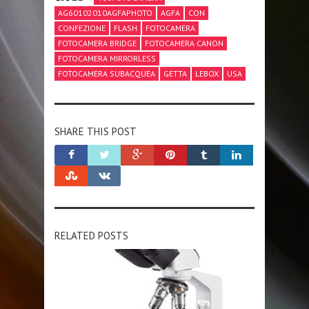
AG60102010AGFAPHOTO
AGFA
CON
CONFEZIONE
FLASH
FOTOCAMERA
FOTOCAMERA BRIDGE
FOTOCAMERA CANON
FOTOCAMERA MIRRORLESS
FOTOCAMERA SUBACQUEA
GETTA
LEBOX
USA
SHARE THIS POST
RELATED POSTS