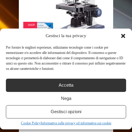
SHOP
Gestisci la tua privacy
AMSCOPE 40X-2500X –
MICROSCOPIO COMPOSTO
Per fornire le migliori esperienze, utilizziamo tecnologie come i cookie per
memorizzare e/o accedere alle informazioni del dispositivo. Il consenso a queste
BINOCULARE A LED CON 3D ...
tecnologie ci permetterà di elaborare dati come il comportamento di navigazione o ID
649
unici su questo sito. Non acconsentire o ritirare il consenso può influire negativamente
su alcune caratteristiche e funzioni.
Accetta
Nega
Gestisci opzioni
SHOP
Cookie Policy
Informativa sulla privacy ed informativa sui cookie