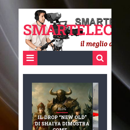
SMARTELECTR
BLOG
BLOG
IL DROP “NEW OLD”
ADVANC
DI SHAIYA DIMOSTRA
MOBILITY, 
COME ...
BASAGLIA: 