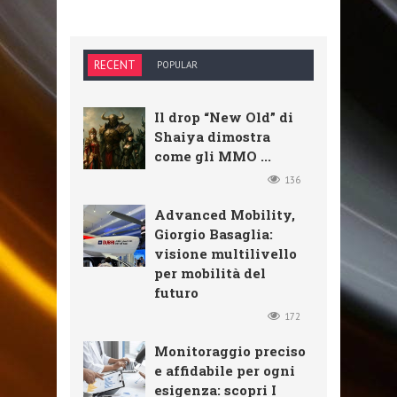
RECENT
POPULAR
Il drop “New Old” di
Shaiya dimostra
come gli MMO ...
136
Advanced Mobility,
Giorgio Basaglia:
visione multilivello
per mobilità del
futuro
172
Monitoraggio preciso
e affidabile per ogni
esigenza: scopri I