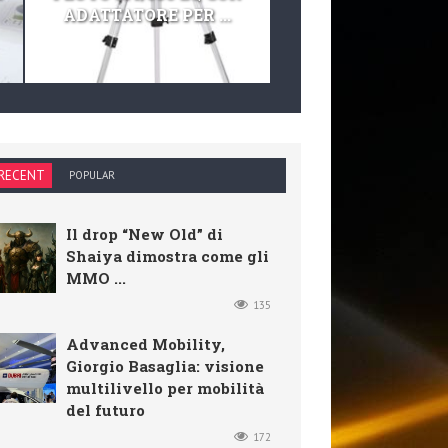
ADATTATORE PER ...
TELESCOPIO E KIT 
RECENT
POPULAR
Il drop “New Old” di
Shaiya dimostra come gli
MMO ...
135
Advanced Mobility,
Giorgio Basaglia: visione
multilivello per mobilità
del futuro
172