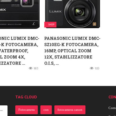
SHOP
ONIC LUMIX DMC-
PANASONIC LUMIX DMC-
-K FOTOCAMERA,
SZ10EG-K FOTOCAMERA,
WATERPROOF,
16MP, OPTICAL ZOOM
L ZOOM 4X,
12X, STABILIZZATORE
ZZATORE ...
O.I.S, ...
903
920
TAG CLOUD
CON
Conta
Fotocamera
con
fotocamera canon