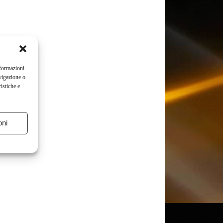
nformazioni
vigazione o
istiche e
oni