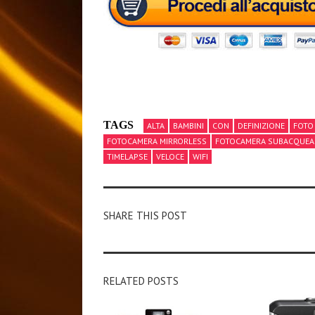
TAGS
ALTA
BAMBINI
CON
DEFINIZIONE
FOTO
FOTOCAMERA MIRRORLESS
FOTOCAMERA SUBACQUEA
TIMELAPSE
VELOCE
WIFI
SHARE THIS POST
RELATED POSTS