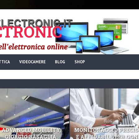
TRONIC
TTICA
VIDEOCAMERE
BLOG
SHOP
BLOG
BLOG
ADVANCED MOBILITY,
MONITORAGGIO PRECIS
GIORGIO BASAGLIA:
E AFFIDABILE PER OGN