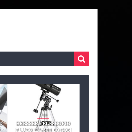
SHOP
SHOP
O
BRESSER TELESCOPIO
TELESCOPIO CELE
I
PLUTO 114/500 EQ CON
127 EQ TELESCO